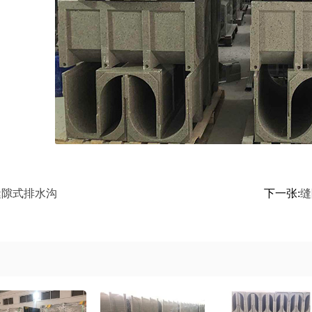
缝隙式排水沟
下一张:
缝