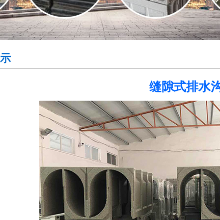
示
缝隙式排水