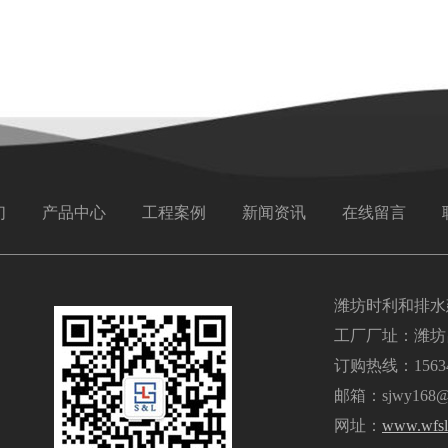
们
产品中心
工程案例
新闻资讯
在线留言
潍坊时利和排水
工厂厂址：潍坊
订购热线：15634
邮箱：sjwy168@
网址：
www.wfsl