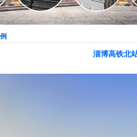
例
淄博高铁北